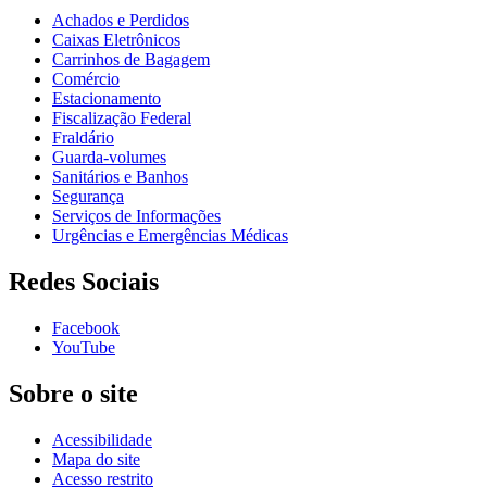
Achados e Perdidos
Caixas Eletrônicos
Carrinhos de Bagagem
Comércio
Estacionamento
Fiscalização Federal
Fraldário
Guarda-volumes
Sanitários e Banhos
Segurança
Serviços de Informações
Urgências e Emergências Médicas
Redes Sociais
Facebook
YouTube
Sobre o site
Acessibilidade
Mapa do site
Acesso restrito