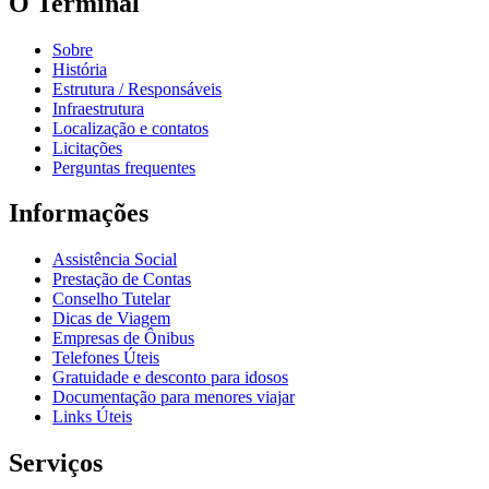
O Terminal
Sobre
História
Estrutura / Responsáveis
Infraestrutura
Localização e contatos
Licitações
Perguntas frequentes
Informações
Assistência Social
Prestação de Contas
Conselho Tutelar
Dicas de Viagem
Empresas de Ônibus
Telefones Úteis
Gratuidade e desconto para idosos
Documentação para menores viajar
Links Úteis
Serviços