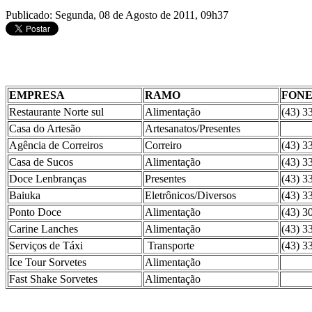
Publicado: Segunda, 08 de Agosto de 2011, 09h37
EMPRESA
RAMO
FON
Restaurante Norte sul
Alimentação
(43) 3
Casa do Artesão
Artesanatos/Presentes
Agência de Correiros
Correiro
(43) 3
Casa de Sucos
Alimentação
(43) 3
Doce Lenbranças
Presentes
(43) 3
Baiuka
Eletrônicos/Diversos
(43) 3
Ponto Doce
Alimentação
(43) 3
Carine Lanches
Alimentação
(43) 3
Serviços de Táxi
Transporte
(43) 3
Ice Tour Sorvetes
Alimentação
Fast Shake Sorvetes
Alimentação